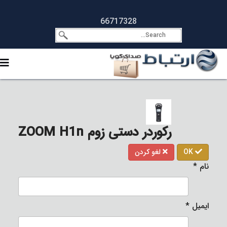
66717328
رکوردر دستی زوم ZOOM H1n
OK
لغو کردن
نام
*
ایمیل
*