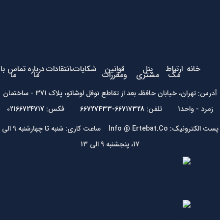
خانه
ارتباط
پنل
قوانین
شکایات،انتقادات
درباره
تماس با
مگ
مشتری
ومقررات
ما
ما
آدرس: تهران، خیابان حافظ، بعد از تقاطع نوفل لوشاتو، پلاک 371 - ساختمان
زمرد - واحد1 تلفن:
66717328-66727433
فکس: 021
66724717
پست الکترونیک: Info @ Ertebat.Co ساعت کاری: شنبه تا چهارشنبه 9 الی
17، پنجشنبه 9 الی 13