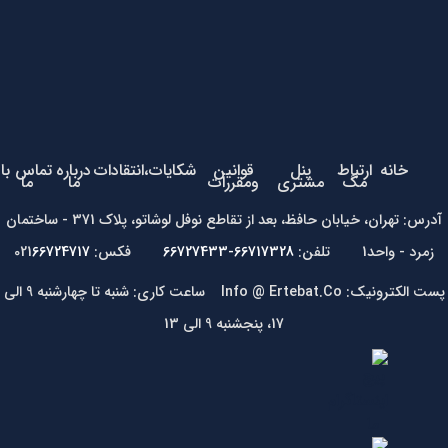
خانه
ارتباط
پنل
قوانین
شکایات،انتقادات
درباره
تماس با
مگ
مشتری
ومقررات
ما
ما
آدرس: تهران، خیابان حافظ، بعد از تقاطع نوفل لوشاتو، پلاک 371 - ساختمان
زمرد - واحد1 تلفن:
66717328-66727433
فکس: 021
66724717
پست الکترونیک: Info @ Ertebat.Co ساعت کاری: شنبه تا چهارشنبه 9 الی
17، پنجشنبه 9 الی 13