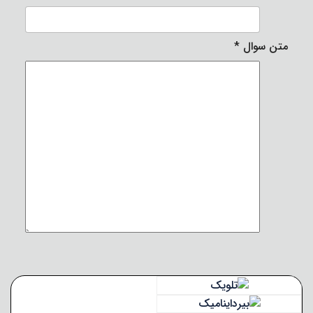
متن سوال
*