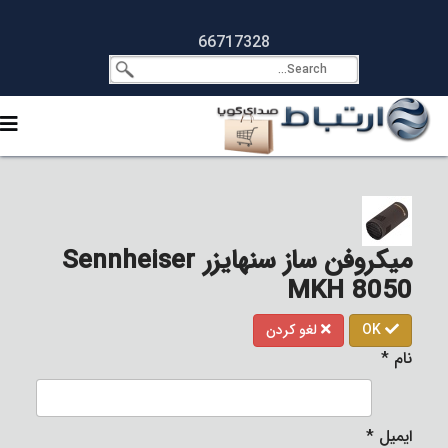
66717328
میکروفن ساز سنهایزر Sennheiser
MKH 8050
OK
لغو کردن
نام
*
ایمیل
*