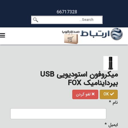
66717328
میکروفون استودیویی USB
بیرداینامیک FOX
OK
لغو کردن
نام
*
ایمیل
*