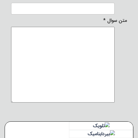
متن سوال
*