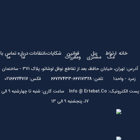
خانه
ارتباط
پنل
قوانین
شکایات،انتقادات
درباره
تماس با
مگ
مشتری
ومقررات
ما
ما
آدرس: تهران، خیابان حافظ، بعد از تقاطع نوفل لوشاتو، پلاک 371 - ساختمان
زمرد - واحد1 تلفن:
66717328-66727433
فکس: 021
66724717
پست الکترونیک: Info @ Ertebat.Co ساعت کاری: شنبه تا چهارشنبه 9 الی
17، پنجشنبه 9 الی 13