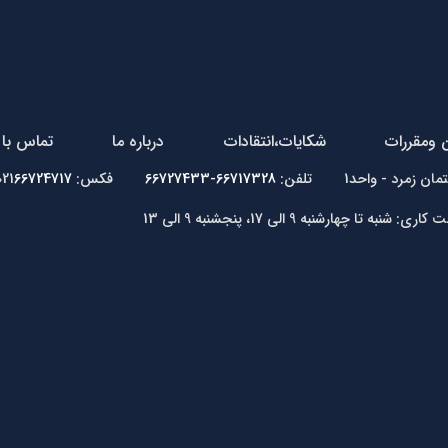
ن ومقررات
شکایات،انتقادات
درباره ما
تماس با 
66717328-66727433
فکس: 021
66724717