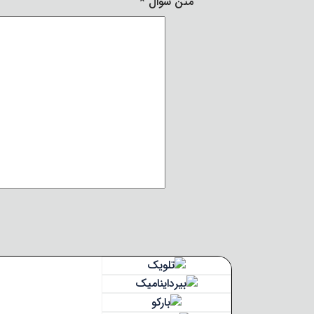
متن سوال
*