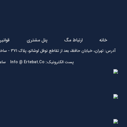
خانه
ارتباط مگ
پنل مشتری
قوانی
آدرس: تهران، خیابان حافظ، بعد از تقاطع نوفل لوشاتو، پلاک 371 - ساختمان زمرد - واحد1 تلفن:
پست الکترونیک: Info @ Ertebat.Co ساعت کاری: شنبه تا چهارشنبه 9 الی 17، پنجشنبه 9 الی 13