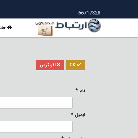
66717328
خانه
OK
لغو کردن
نام
*
ایمیل
*