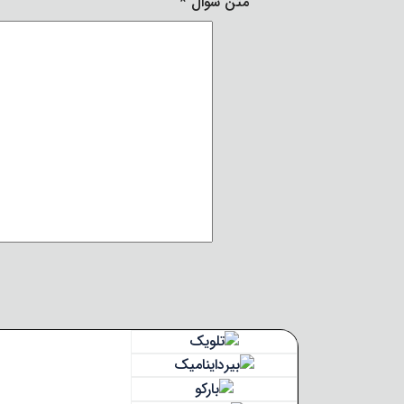
متن سوال
*