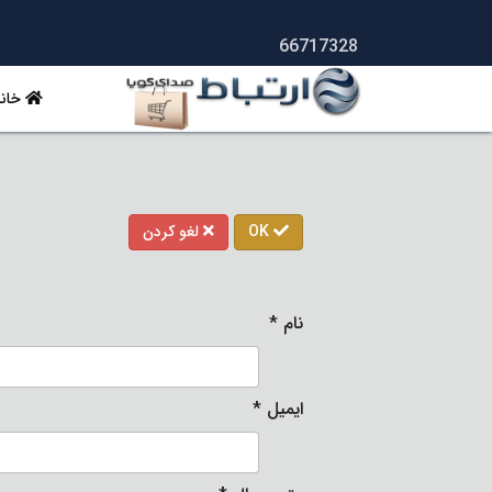
66717328
خانه
OK
لغو کردن
نام
*
ایمیل
*