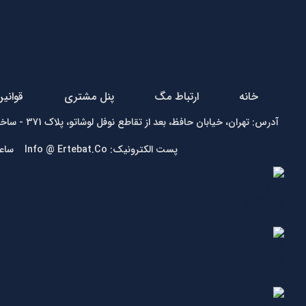
خانه
ارتباط مگ
پنل مشتری
قوانی
آدرس: تهران، خیابان حافظ، بعد از تقاطع نوفل لوشاتو، پلاک 371 - ساختمان زمرد - واحد1 تلفن:
پست الکترونیک: Info @ Ertebat.Co ساعت کاری: شنبه تا چهارشنبه 9 الی 17، پنجشنبه 9 الی 13