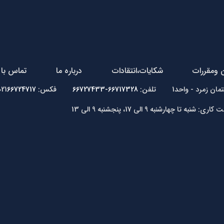
ن ومقررات
شکایات،انتقادات
درباره ما
تماس با 
66717328-66727433
فکس: 021
66724717