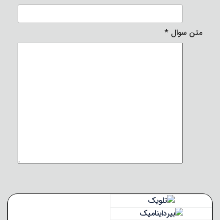
متن سوال
*