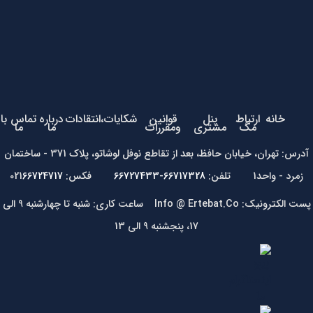
خانه
ارتباط
پنل
قوانین
شکایات،انتقادات
درباره
تماس با
مگ
مشتری
ومقررات
ما
ما
آدرس: تهران، خیابان حافظ، بعد از تقاطع نوفل لوشاتو، پلاک 371 - ساختمان
زمرد - واحد1 تلفن:
66717328-66727433
فکس: 021
66724717
پست الکترونیک: Info @ Ertebat.Co ساعت کاری: شنبه تا چهارشنبه 9 الی
17، پنجشنبه 9 الی 13