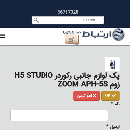
66717328
پک لوازم جانبی رکوردر H5 STUDIO
زوم ZOOM APH-5S
OK
لغو کردن
نام
*
ایمیل
*