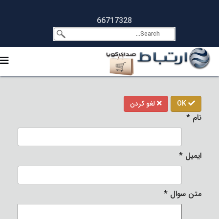
66717328
OK
لغو کردن
نام
*
ایمیل
*
متن سوال
*