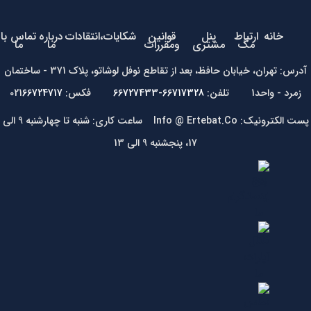
خانه
ارتباط
پنل
قوانین
شکایات،انتقادات
درباره
تماس با
مگ
مشتری
ومقررات
ما
ما
آدرس: تهران، خیابان حافظ، بعد از تقاطع نوفل لوشاتو، پلاک 371 - ساختمان
زمرد - واحد1 تلفن:
66717328-66727433
فکس: 021
66724717
پست الکترونیک: Info @ Ertebat.Co ساعت کاری: شنبه تا چهارشنبه 9 الی
17، پنجشنبه 9 الی 13