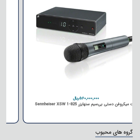
410,000,000﷼
هدفون بیرداینامیک Beyerdynamic DT 990 Pro 250 ohm
گروه های محبوب