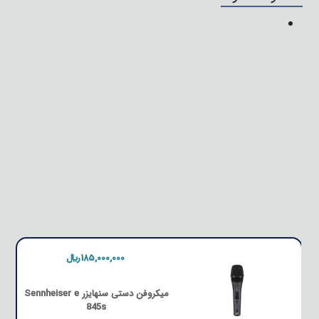
185,000,000﷼
میکروفن دستی سنهایزر Sennheiser e
845s