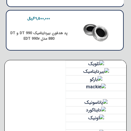
49,500,000﷼
پد هدفون بیرداینامیک DT 990 و DT
880 مدل EDT 990v