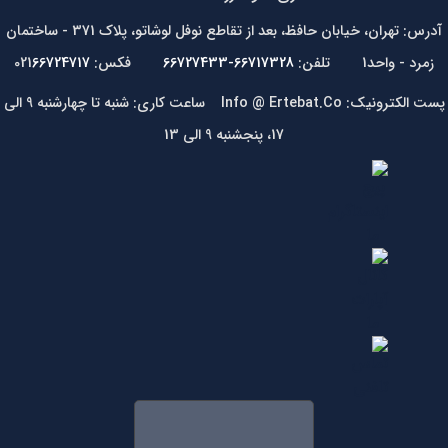
آدرس: تهران، خیابان حافظ، بعد از تقاطع نوفل لوشاتو، پلاک 371 - ساختمان
زمرد - واحد1 تلفن:
66717328-66727433
فکس: 021
66724717
پست الکترونیک: Info @ Ertebat.Co ساعت کاری: شنبه تا چهارشنبه 9 الی
17، پنجشنبه 9 الی 13