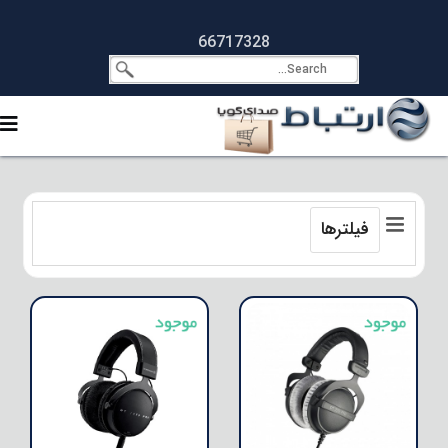
66717328
فیلترها