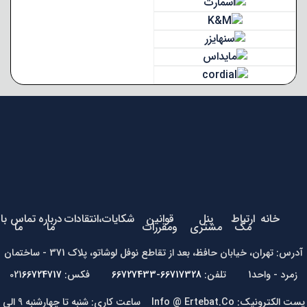
خانه
ارتباط
پنل
قوانین
شکایات،انتقادات
درباره
تماس با
مگ
مشتری
ومقررات
ما
ما
آدرس: تهران، خیابان حافظ، بعد از تقاطع نوفل لوشاتو، پلاک 371 - ساختمان
زمرد - واحد1 تلفن:
66717328-66727433
فکس: 021
66724717
پست الکترونیک: Info @ Ertebat.Co ساعت کاری: شنبه تا چهارشنبه 9 الی