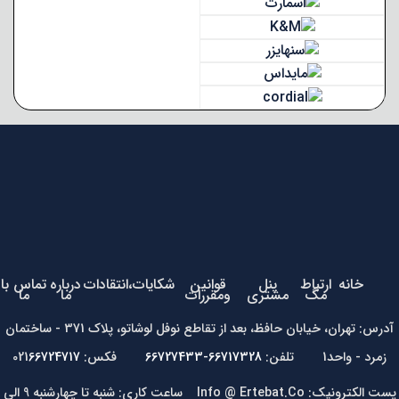
خانه
ارتباط
پنل
قوانین
شکایات،انتقادات
درباره
تماس با
مگ
مشتری
ومقررات
ما
ما
آدرس: تهران، خیابان حافظ، بعد از تقاطع نوفل لوشاتو، پلاک 371 - ساختمان
زمرد - واحد1 تلفن:
66717328-66727433
فکس: 021
66724717
پست الکترونیک: Info @ Ertebat.Co ساعت کاری: شنبه تا چهارشنبه 9 الی