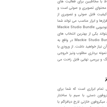
تباط با مخاطبین برای فعالیت های
ید محتوای تصویری و صوتی است و
کیفیت فایل صوتی و تصویری از
رها و ابزار مناسب می تواند شما
را برای دستیابی به این امر مهم کمک کند. پکیج استودیویی Mackie Studio Bundle
یتواند یکی از بهترین انتخاب های
شما در این خصوص باشد. پکیج استودیویی Mackie Studio Bundle در واقع به
نیاز خواهید داشت. از ورودی یا
 نمونه برداری مطلوب ونیز خروجی
نگ و بررسی نهایی فایل راحت می
یویی Mackie Studio Bundle شامل تمام ابزاری است که شما برای
وفون دستی با سیم با ساختار
کی Mackie em-89D ، یک عدد میکروفون خازنی لارج دیافراگم با