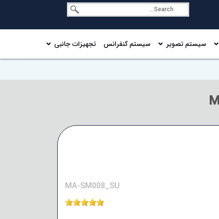
سیستم تصویر
سیستم کنفرانس
تجهیزات جانبی
MA-SM008_SU