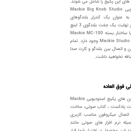
وید Mackie em-91c میکروفون های این پکیج را شامل می شوند.
پردازشگر و در واقع قلب تپنده این پکیج استودیویی Mackie Big Knob Studio
 عنوان یک کنترلر بلندگوهای
مانیتورینگ و هدفون شما نیز عمل خواهد کرد و در نهایت یک جفت بلندگوی 3 اینچ
مدل Mackie CR3-X به همراه هدفون حرفه ای با ساختار بسته Mackie MC-100
در قسمت خروجی های پکیج استودیویی Mackie Studio Bundle وجود دارد. تمام
ن و اتصال بین بلندگو و کارت صدا
ضافه نخواهید داشت.
ی فوق العاده
شما می توانید با استفاده از تنوع مناسب میکروفون های پکیج استودیویی Mackie
نظیر ساخت پادکست ، کتاب صوتی، ساخت
اتصال میکروفون مناسب کاربری
له نرم افزار های صوتی مانند
یگان با خرید این محصول در اختیار شما قرار