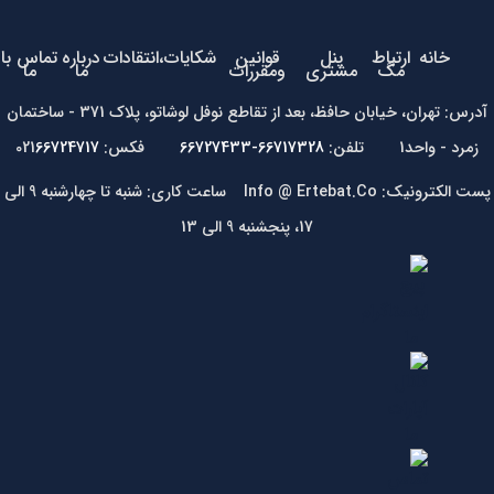
خانه
ارتباط
پنل
قوانین
شکایات،انتقادات
درباره
تماس با
مگ
مشتری
ومقررات
ما
ما
آدرس: تهران، خیابان حافظ، بعد از تقاطع نوفل لوشاتو، پلاک 371 - ساختمان
زمرد - واحد1 تلفن:
66717328-66727433
فکس: 021
66724717
پست الکترونیک: Info @ Ertebat.Co ساعت کاری: شنبه تا چهارشنبه 9 الی
17، پنجشنبه 9 الی 13