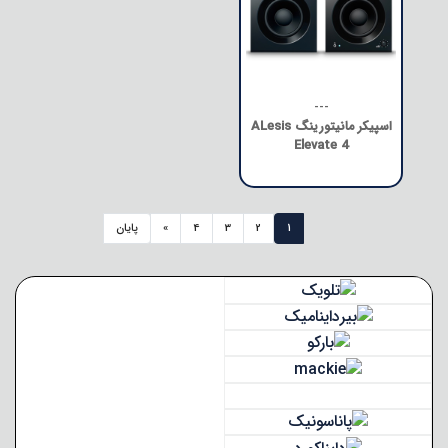
---
اسپیکر مانیتورینگ ALesis
Elevate 4
1
2
3
4
»
پایان