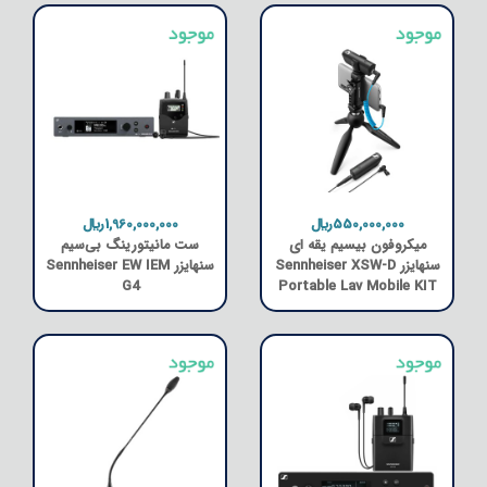
550,000,000﷼
1,960,000,000﷼
میکروفون بیسیم یقه ای
ست مانیتورینگ بی‌سیم
سنهایزر Sennheiser XSW-D
سنهایزر Sennheiser EW IEM
G4
Portable Lav Mobile KIT