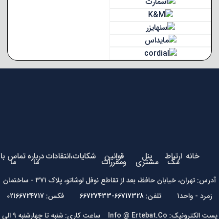
خانه
ارتباط
پنل
قوانین
شکایات،انتقادات
درباره
تماس با
مگ
مشتری
ومقررات
ما
ما
آدرس: تهران، خیابان حافظ، بعد از تقاطع نوفل لوشاتو، پلاک 371 - ساختمان
زمرد - واحد1 تلفن:
66717328-66727433
فکس: 021
66724717
پست الکترونیک: Info @ Ertebat.Co ساعت کاری: شنبه تا چهارشنبه 9 الی