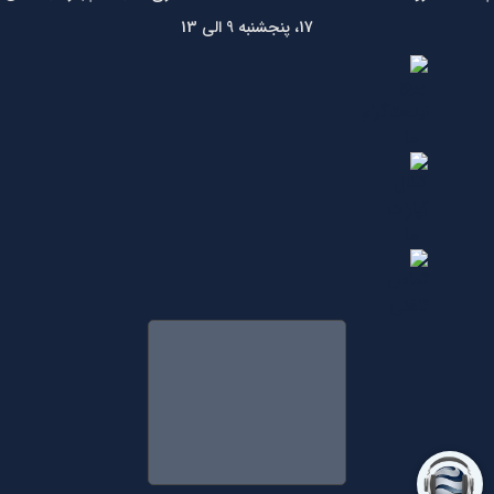
17، پنجشنبه 9 الی 13