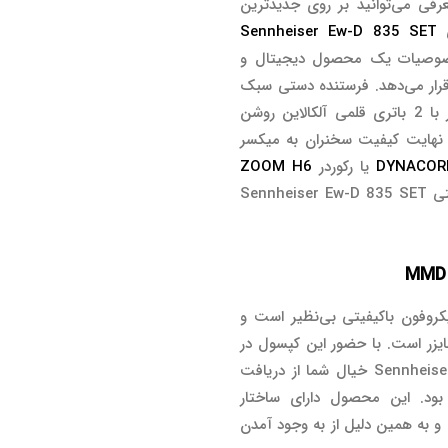
رفی می‌توانید بر روی جدیدترین
ی
Sennheiser Ew-D 835 SET
 خصوصیات یک محصول دیجیتال و
ما قرار می‌دهد. فرستنده دستی سبک
و باکیفیت با بهره‌مندی از کیفیت ساخت سنهایزر با 2 باتری قلمی آلکالاین روشن
باشد. انتقال نهایت کیفیت سخنران به میکسر
DYNACOR
یا رکوردر
ZOOM H6
از دیگر خصوصیات میکروفون بی‌سیم دستی Sennheiser Ew-D 835 SET
روفون باکیفیتی بی‌نظیر است و
یزر است. با حضور این کپسول در
ست میکروفون بی‌سیم دستی Sennheiser Ew-D 835 SET خیال شما از دریافت
ود. این محصول دارای ساختار
 و به همین دلیل از به وجود آمدن