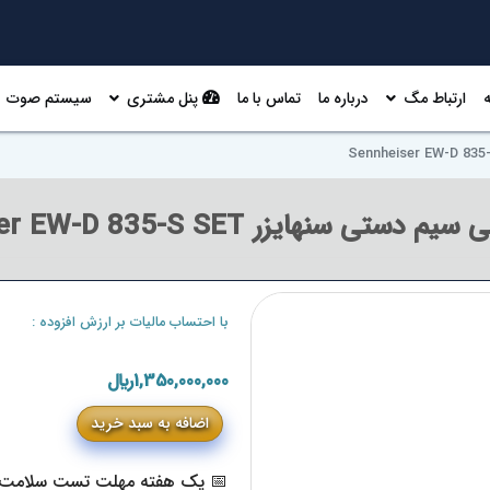
ارتباط مگ
درباره ما
تماس با ما
پنل مشتری
سیستم صوت
ی سنهایزر Sennheiser EW-D 835-S SET
با احتساب مالیات بر ارزش افزوده :
1,350,000,000﷼
اضافه به سبد خرید
📅 یک هفته مهلت تست سلامت