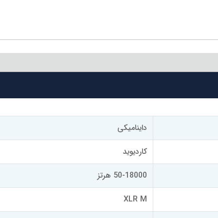
داینامیکی
کاردیوید
50-18000 هرتز
XLR M