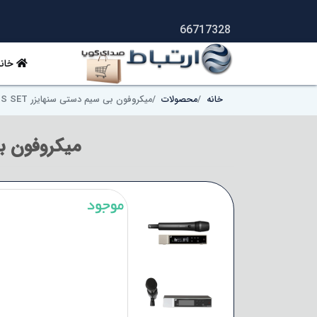
66717328
خانه
خانه
محصولات
میکروفون بی سیم دستی سنهایزر Sennheiser EW-D 835-S SET
میکروفون بی سیم دست