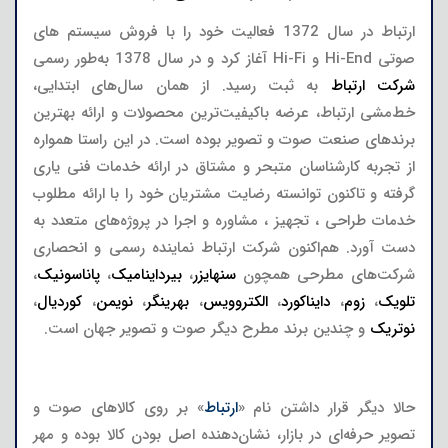
ارتباط در سال 1372 فعالیت خود را با فروش سیستم های
صوتی Hi-End و Hi-Fi آغاز کرد و در سال 1378 به‌طور رسمی
شرکت ارتباط
به ثبت رسید. از همان سال‌های ابتدایی،
خط‌مشی ارتباط، عرضه باکیفیت‌ترین محصولات و ارائه بهترین
برندهای صنعت صوت و تصویر بوده است. در این راستا همواره
از تجربه کارشناسان متبحر و مشتاق در ارائه خدمات فنی یاری
گرفته و تاکنون توانسته رضایت مشتریان خود را با ارائه مطلوب
خدمات طراحی ، تجهیز ، مشاوره و اجرا در پروژه‌های متعدد به
دست آورد. هم‌اکنون شرکت ارتباط نماینده رسمی و انحصاری
شرکت‌های مطرحی همچون
سنهایزر
،
بیرداینامیک
،
پاناسونیک
،
تلویک
،
زوم
،
دایناکورد
،
الکتروویس
،
بهرینگر
،
نویمن
،
کوردیال
،
نوتریک
و چندین برند مطرح دیگر صوت و تصویر جهان است.
حالا دیگر قرار داشتن نام «
ارتباط
» بر روی کالاهای صوت و
تصویر حرفه‌ای در بازار، نشان‌دهنده اصل بودن کالا بوده و مهر