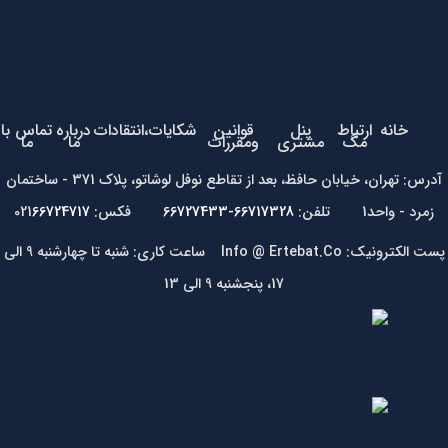
خانه
ارتباط
پنل
قوانین
شکایات،انتقادات
درباره
تماس با
مگ
مشتری
ومقررات
ما
ما
آدرس: تهران، خیابان حافظ، بعد از تقاطع نوفل لوشاتو، پلاک 371 - ساختمان
زمرد - واحد1 تلفن:
66717328-66727433
فکس: 021
66724717
پست الکترونیک: Info @ Ertebat.Co ساعت کاری: شنبه تا چهارشنبه 9 الی
17، پنجشنبه 9 الی 13