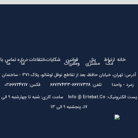
خانه
ارتباط
پنل
قوانین
شکایات،انتقادات
درباره
تماس با
مگ
مشتری
ومقررات
ما
ما
آدرس: تهران، خیابان حافظ، بعد از تقاطع نوفل لوشاتو، پلاک 371 - ساختمان
زمرد - واحد1 تلفن:
66717328-66727433
فکس: 021
66724717
پست الکترونیک: Info @ Ertebat.Co ساعت کاری: شنبه تا چهارشنبه 9 الی
17، پنجشنبه 9 الی 13