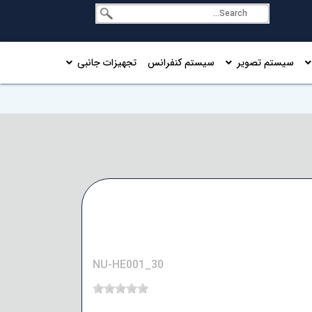
سیستم تصویر
سیستم کنفرانس
تجهیزات جانبی
NU-HE001_30