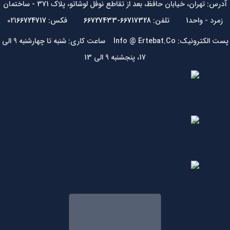
آدرس: تهران، خیابان حافظ، بعد از تقاطع نوفل لوشاتو، پلاک 371 - ساختمان
زمرد - واحد1 تلفن:
66717328-66727433
فکس: 021
66724717
پست الکترونیک: Info @ Ertebat.Co ساعت کاری: شنبه تا چهارشنبه 9 الی
17، پنجشنبه 9 الی 13