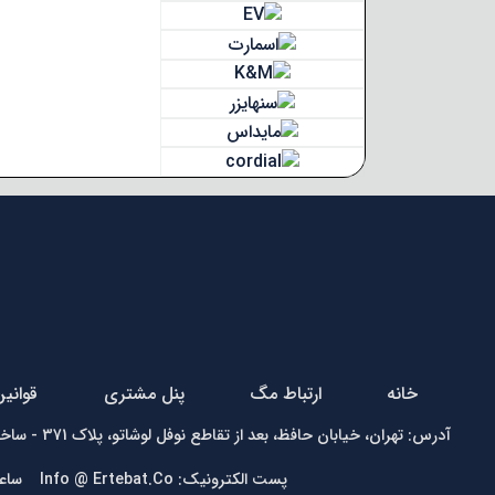
خانه
ارتباط مگ
پنل مشتری
قوانی
آدرس: تهران، خیابان حافظ، بعد از تقاطع نوفل لوشاتو، پلاک 371 - ساختمان زمرد - واحد1 تلفن:
پست الکترونیک: Info @ Ertebat.Co ساعت کاری: شنبه تا چهارشنبه 9 الی 17، پنجشنبه 9 الی 13