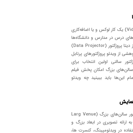
امروز دیگر استفاده از ویدئو پروژکتور (Video Projector) یک کار لوکس و یا اضافه‌کاری
س‌های درس در مدارس و دانشگاه‌ها
دید. تقریباً تمامی ادارات در سالن‌های جلسات خود از دیتا پروژکتور (Data Projector)
هشی از ویدئو پروژکتورهای پرتابل
ژکتور سالنی اولین انتخاب برای
ای سالن‌های بزرگ امکان پخش فیلم
م این‌ها باید ببینید چه ویدئو
همایش
که به‌طور صحیح ویدئو پروژکتور سالن‌های بزرگ (Larg Venue
تی قادر به ارائه تصویری در ابعاد بزرگ و
ستفاده در ویدئومپینگ، کنسرت ها،