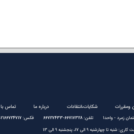
ن ومقررات
شکایات،انتقادات
درباره ما
تماس با 
66717328-66727433
فکس: 021
66724717