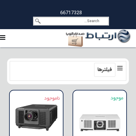
66717328
فیلترها