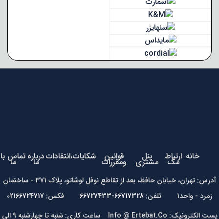
خانه
ارتباط
پنل
قوانین
شکایات،انتقادات
درباره
تماس با
مگ
مشتری
ومقررات
ما
ما
آدرس: تهران، خیابان حافظ، بعد از تقاطع نوفل لوشاتو، پلاک 371 - ساختمان
زمرد - واحد1 تلفن:
66717328-66727433
فکس: 021
66724717
پست الکترونیک: Info @ Ertebat.Co ساعت کاری: شنبه تا چهارشنبه 9 الی