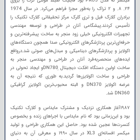
میکسر که مدل PRO5 بود قابلیت ضبط مولتی ترک را بروی
۲۴. ۸. و ۲ تراک را به‌طور مجزا فراهم می‌کرد. در سال 1974
برادران کلارک فیل و تری کلرک مرکز تحقیقاتی کلارک تکنیک را
تأسیس کردند.پیشگامی آنان در طراحی و توسعه مهندسی
تجهیزات الکترونیکی خیلی زود منجر به ساخت پیشرفته‌ترین و
حرفه‌ای‌ترین پردازشگرهای الکترونیکی صدا همچون دستگاه‌های
اکولایز و پردازشگرهای دینامیکی و مبدل‌های صوتی شد.درواقع
ایده‌های منحصربه‌فرد آنان در طراحی و مهندسی منجر به
ساخت اولین دستگاه افکت دیجیتال ِDN780و ایجاد تحولی در
طراحی و ساخت اکولایزرها گردید.به طوری که نتیجه آن به
عرضه اکولایز DN370 و البته محبوب‌ترین اکولایزر گرافیکی
DN360 شد.
۱۹۸۷آغاز همکاری نزدیک و مشترک مایداس و کلارک تکنیک
بود و این‌زمانی بود که نام مایداس با اجراهای زنده و بخصوص
کنسرت‌ها عجین شده بود. حاصل این همکاری طراحی و تولید
میکسر افسانه‌ای XL3 در سال ۱۹۹۰ و معرفی آن به دنیای