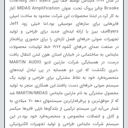
در سال ۱۹۷۰ مایداس توسط جف بیرز Jeff Byers وCharles
Brooke چالرز بروک تحت عنوان MIDAS Amplification آغاز
به کار کرد.در ابتدا محصولات این شرکت محدود به ساخت امپلی
فایرهایی برای سازهای موسیقی بود.اما خیلی زود Jeff
Byersجف بیرز با ارائه ایده‌ای جدید برای طراحی و تولید
تجهیزات صوتی حرفه‌ای فصل تازه‌ای را برای حضوری پرافتخار
در صنعت صدای حرفه‌ای گشود.۱۹۷۲ خط تولیدات محصولات
مایداس به ساختمانی در خیابان استان هون لندن انتقال یافت
درست در همسایگی شرکت مارتین ادیو MARTIN AUDIO
.دیری نگذشت که این دو همسایه در پی تبادل ایده‌های
منحصربه‌فرد خود به نقاط مشترکی برای طراحی و تولید یک
سیستم صوتی حرفه‌ای دست یافتند.این همکاری منجر به تولید
محصول مشترکی به نام مارتین مایداس MARTIN/MIDAS شد
که از موفق‌ترین و پرطرفدارترین سیستمهای دهه ۷۰ میلادی به
شمار می‌آید این سیستم ترکیبی از بلندگوها ،اپلی فایرها میکسر
و کابل و اتصالات مخصوص و منحصربه‌فرد خود بود.در این
سیستم شرکت مایداس طراحی و تولید تجهیزات الکترونیکی