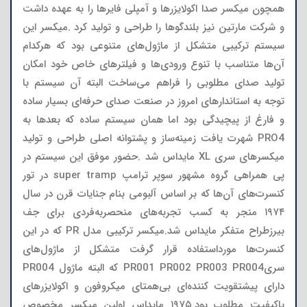
همچون میکسر صدا اکولایزرها و آمپلی فایرها را به عهده داشت
و شرکت مارتین نیز بلندگوها را طراحی و تولید کرد .میکسر این
سیستم ترکیبی متشکل از ماژول‌های متنوعی بود که هرکدام
آن‌ها متناسب با تنوع ورودی‌ها و فیلترهای خاص خود امکان
تولید صدای مطلوبی را فراهم می‌ساخت البته آن سیستم با
توجه به استاندارهای امروز در صنعت صدای حرفه‌ای بسیار ساده
و فارغ از پیچیدگی بود اما همان سیستم ساده که بعدها به
PRO4 شهرت یافت زمینه‌ساز و پشتوانه اصلی طراحی و تولید
میکسرهای سری XL مایداس شد .حضور موفق این سیستم در
پی همراهی گروه مشهور سوپر ترامپ super tramp در تور
کنسرت‌های آن‌ها که بر اساس آلبومی بنام جنایات قرن در سال
۱۹۷۴ منجر به کسب تجربه‌های منحصربه‌فردی برای جف
بیرزطراح متفکر مایداس شد.میکسر ترکیبی مدل PR که در این
کنسرت‌ها مورداستفاده قرار گرفت متشکل از ماژول‌های
سریPR001 PR002 PR003 PR004 که البته ماژول PR004
دارای پیشتقویت کننده‌ای بی‌همتای میکروفون و اکولایزرهای
باکیفیت مطلوب بود.۱۹۷۵ مایداس اولین میکسر مخصوص