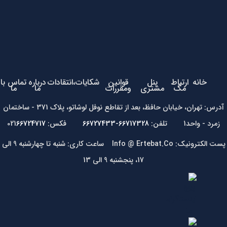
خانه
ارتباط
پنل
قوانین
شکایات،انتقادات
درباره
تماس با
مگ
مشتری
ومقررات
ما
ما
آدرس: تهران، خیابان حافظ، بعد از تقاطع نوفل لوشاتو، پلاک 371 - ساختمان
زمرد - واحد1 تلفن:
66717328-66727433
فکس: 021
66724717
پست الکترونیک: Info @ Ertebat.Co ساعت کاری: شنبه تا چهارشنبه 9 الی
17، پنجشنبه 9 الی 13