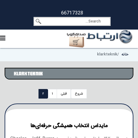
66717328
خانه
klarkteknik
شروع
قبلی
1
2
مایداس انتخاب همیشگی حرفه‌ای‌ها