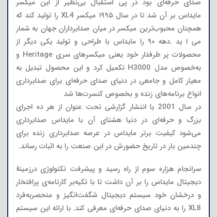
صدای حرفه‌ای بود در پی استقبال بی‌نظیر از این میکسر
مایداس بر آن شد تا در سال ۱۹۹۵ میکسر XL4 را تولید کند که
همچنان محبوب‌ترین میکسر در میان صدابرداران جهان به شمار
می ا ید .دهه ۹۰ را مایداس با طراحی و تولید یکی دیگر از
محصولات پر طرفدار خود یعنی میکسرهای سری Heritage و
به‌خصوص مدل H3000 تکمیل کرد و این محصول تبدیل به
معیار کامل و جامعی در دنیای صدای حرفه‌ای برای صدابرداری
انواع برنامه‌های زنده و بخصوص کنسرت‌ها شد
در سال 2001 با انتشار گزارشی تحت عنوان از هر ده اجرای
بزرگ و حرفه‌ای در دنیا هشتای آن با مایداس صدابرداری
می‌شود کیفیت برتر مایداس در عرصه صدابرداری زنده برای
چندمین بار در تاریخ حضورش در این صنعت را به اثبات رساند.
سرانجام هزاره سوم از راه رسید و پیشرفت تکنولوژی درزمینهٔ
دیجیتال مایداس را بر آن داشت تا با تکیه‌بر کارنامه‌ی پرافتخار
و درخشان خود سیستم دیجیتال شگفت‌انگیز و منحصربه‌فرد
XL8 را به دنیای صدای حرفه‌ای معرفی کند. با ارائه این سیستم