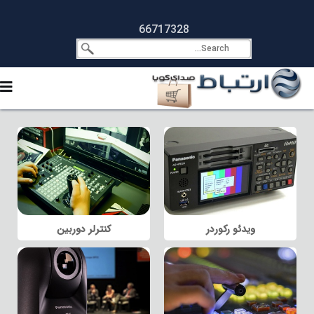
66717328
ویدئو رکوردر
کنترلر دوربین