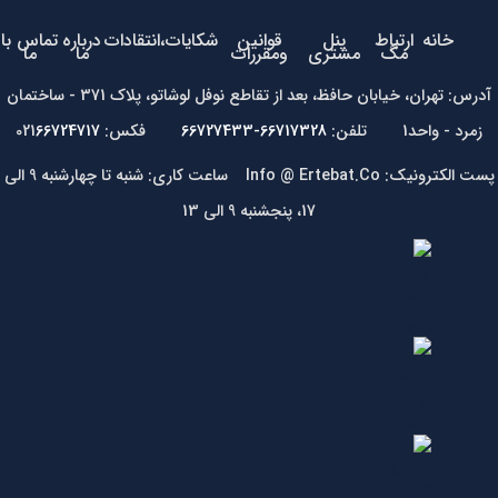
خانه
ارتباط
پنل
قوانین
شکایات،انتقادات
درباره
تماس با
مگ
مشتری
ومقررات
ما
ما
آدرس: تهران، خیابان حافظ، بعد از تقاطع نوفل لوشاتو، پلاک 371 - ساختمان
زمرد - واحد1 تلفن:
66717328-66727433
فکس: 021
66724717
پست الکترونیک: Info @ Ertebat.Co ساعت کاری: شنبه تا چهارشنبه 9 الی
17، پنجشنبه 9 الی 13