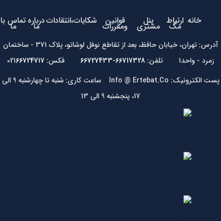
خانه
ارتباط
پنل
قوانین
شکایات،انتقادات
درباره
تماس با
مگ
مشتری
ومقررات
ما
ما
آدرس: تهران، خیابان حافظ، بعد از تقاطع نوفل لوشاتو، پلاک 371 - ساختمان
زمرد - واحد1 تلفن:
66717328-66727433
فکس: 021
66724717
پست الکترونیک: Info @ Ertebat.Co ساعت کاری: شنبه تا چهارشنبه 9 الی
17، پنجشنبه 9 الی 13