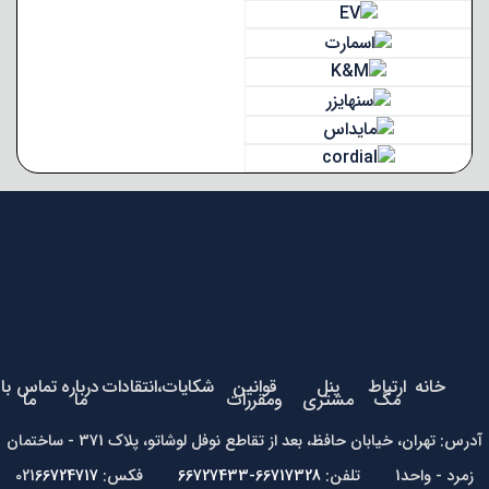
خانه
ارتباط
پنل
قوانین
شکایات،انتقادات
درباره
تماس با
مگ
مشتری
ومقررات
ما
ما
آدرس: تهران، خیابان حافظ، بعد از تقاطع نوفل لوشاتو، پلاک 371 - ساختمان
زمرد - واحد1 تلفن:
66717328-66727433
فکس: 021
66724717