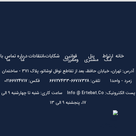
خانه
ارتباط
پنل
قوانین
شکایات،انتقادات
درباره
تماس با
مگ
مشتری
ومقررات
ما
ما
آدرس: تهران، خیابان حافظ، بعد از تقاطع نوفل لوشاتو، پلاک 371 - ساختمان
زمرد - واحد1 تلفن:
66717328-66727433
فکس: 021
66724717
پست الکترونیک: Info @ Ertebat.Co ساعت کاری: شنبه تا چهارشنبه 9 الی
17، پنجشنبه 9 الی 13