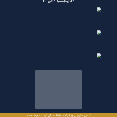
17، پنجشنبه 9 الی 13
تمامی حقوق برای شرکت ارتباط صدای گویا محفوظ است.