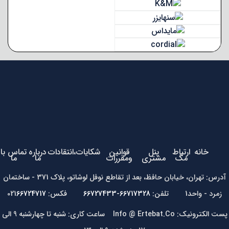
خانه
ارتباط
پنل
قوانین
شکایات،انتقادات
درباره
تماس با
مگ
مشتری
ومقررات
ما
ما
آدرس: تهران، خیابان حافظ، بعد از تقاطع نوفل لوشاتو، پلاک 371 - ساختمان
زمرد - واحد1 تلفن:
66717328-66727433
فکس: 021
66724717
پست الکترونیک: Info @ Ertebat.Co ساعت کاری: شنبه تا چهارشنبه 9 الی