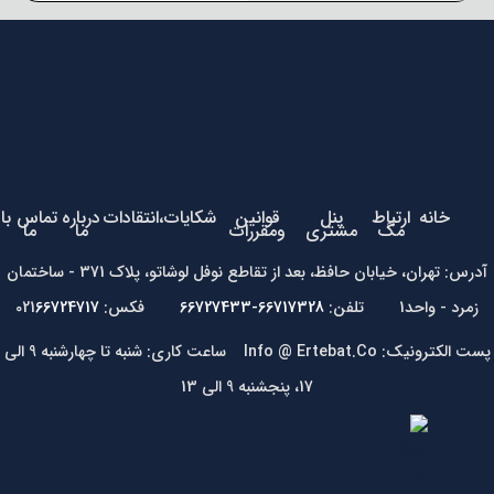
خانه
ارتباط
پنل
قوانین
شکایات،انتقادات
درباره
تماس با
مگ
مشتری
ومقررات
ما
ما
آدرس: تهران، خیابان حافظ، بعد از تقاطع نوفل لوشاتو، پلاک 371 - ساختمان
زمرد - واحد1 تلفن:
66717328-66727433
فکس: 021
66724717
پست الکترونیک: Info @ Ertebat.Co ساعت کاری: شنبه تا چهارشنبه 9 الی
17، پنجشنبه 9 الی 13