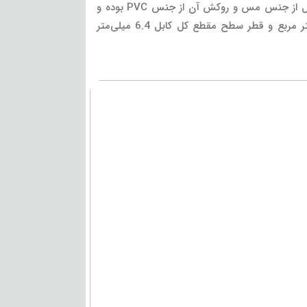
کوردیال ساختار 2 رشته‌ای داشته و ایدئال برای استفاده توسط میکروفن‌ها است. رشته‌های این کابل از جنس مس و روکش آن از جنس PVC بوده و
به رنگ های سیاه، سفید، آبی، زرد، سبز، زیتونی، قرمز و بنفش عرضه می شود. سطح مقطع مغزی این کابل 0.22 میلی‌متر مربع و قطر سطح مقطع کل کابل 6.4 میلی‌متر