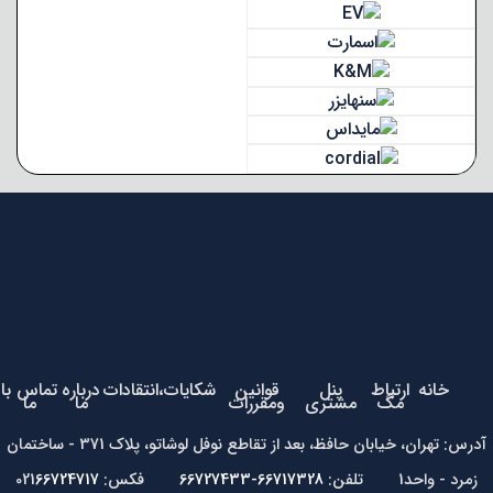
خانه
ارتباط
پنل
قوانین
شکایات،انتقادات
درباره
تماس با
مگ
مشتری
ومقررات
ما
ما
آدرس: تهران، خیابان حافظ، بعد از تقاطع نوفل لوشاتو، پلاک 371 - ساختمان
زمرد - واحد1 تلفن:
66717328-66727433
فکس: 021
66724717