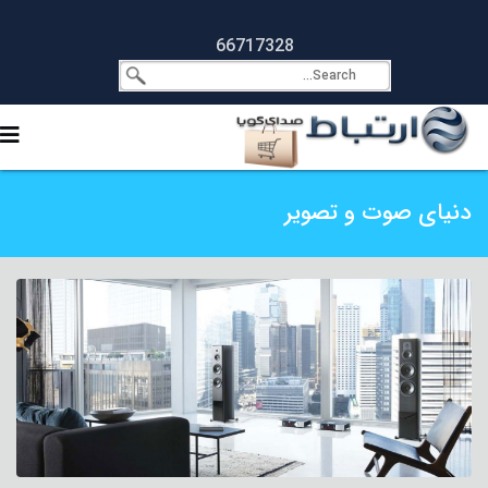
66717328
دنیای صوت و تصویر