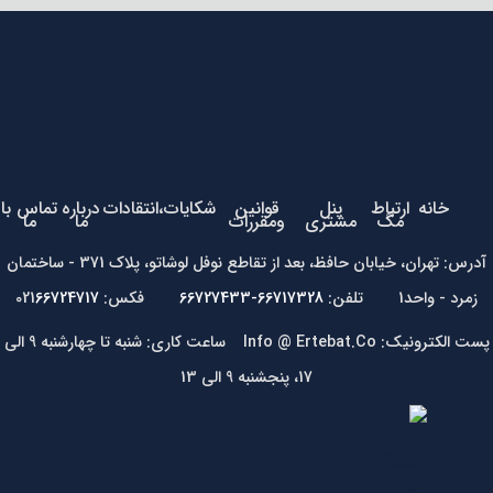
خانه
ارتباط
پنل
قوانین
شکایات،انتقادات
درباره
تماس با
مگ
مشتری
ومقررات
ما
ما
آدرس: تهران، خیابان حافظ، بعد از تقاطع نوفل لوشاتو، پلاک 371 - ساختمان
زمرد - واحد1 تلفن:
66717328-66727433
فکس: 021
66724717
پست الکترونیک: Info @ Ertebat.Co ساعت کاری: شنبه تا چهارشنبه 9 الی
17، پنجشنبه 9 الی 13