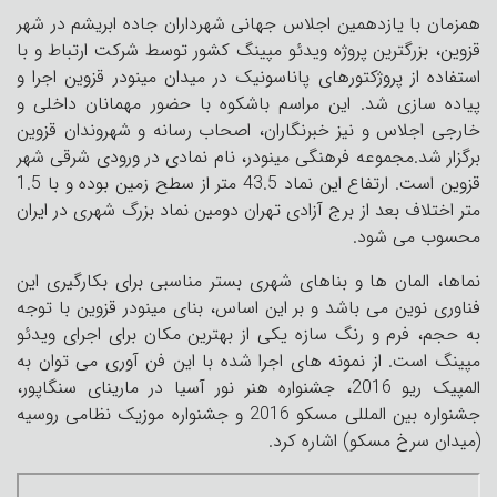
همزمان با یازدهمین اجلاس جهانی شهرداران جاده ابریشم در شهر
قزوین، بزرگترین پروژه ویدئو مپینگ کشور توسط شرکت ارتباط و با
استفاده از پروژکتورهای پاناسونیک در میدان مینودر قزوین اجرا و
پیاده سازی شد. این مراسم باشکوه با حضور مهمانان داخلی و
خارجی اجلاس و نیز خبرنگاران، اصحاب رسانه و شهروندان قزوین
برگزار شد.مجموعه فرهنگی مینودر، نام نمادی در ورودی شرقی شهر
قزوین است. ارتفاع این نماد 43.5 متر از سطح زمین بوده و با 1.5
متر اختلاف بعد از برج آزادی تهران دومین نماد بزرگ شهری در ایران
محسوب می شود.
نماها، المان ها و بناهای شهری بستر مناسبی برای بکارگیری این
فناوری نوین می باشد و بر این اساس، بنای مینودر قزوین با توجه
به حجم، فرم و رنگ سازه یکی از بهترین مکان برای اجرای ویدئو
مپینگ است. از نمونه های اجرا شده با این فن آوری می توان به
المپیک ریو 2016، جشنواره هنر نور آسیا در مارینای سنگاپور،
جشنواره بین المللی مسکو 2016 و جشنواره موزیک نظامی روسیه
(میدان سرخ مسکو) اشاره کرد.