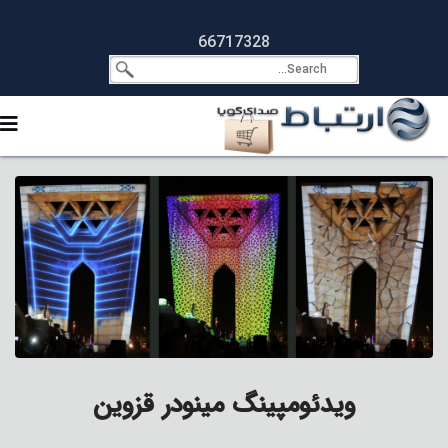
66717328
ویدئومپینگ مینودر قزوین