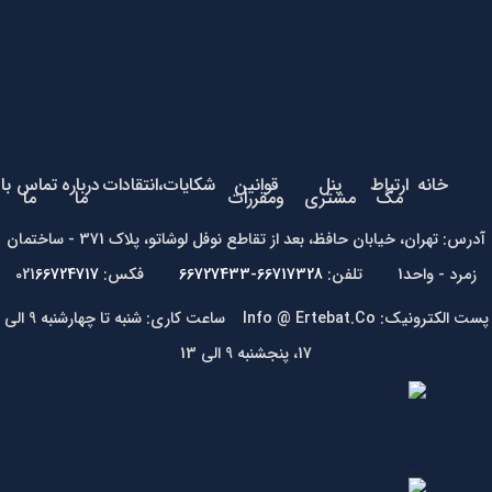
خانه
ارتباط
پنل
قوانین
شکایات،انتقادات
درباره
تماس با
مگ
مشتری
ومقررات
ما
ما
آدرس: تهران، خیابان حافظ، بعد از تقاطع نوفل لوشاتو، پلاک 371 - ساختمان
زمرد - واحد1 تلفن:
66717328-66727433
فکس: 021
66724717
پست الکترونیک: Info @ Ertebat.Co ساعت کاری: شنبه تا چهارشنبه 9 الی
17، پنجشنبه 9 الی 13