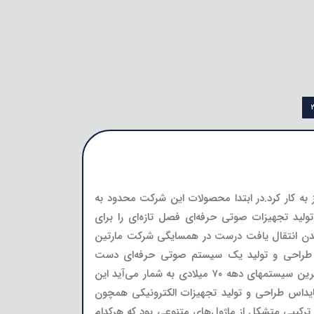
 مایداس توسط جف بیرز Jeff Byers وCharles Brooke چالرز بروک تحت عنوان MIDAS Amplification آغاز به کار کرد.در ابتدا محصولات این شرکت محدود به
با ارائه ایده‌ای جدید برای طراحی و تولید تجهیزات صوتی حرفه‌ای فصل تازه‌ای را برای
 خیابان استان هون لندن انتقال یافت درست در همسایگی شرکت مارتین
کی برای طراحی و تولید یک سیستم صوتی حرفه‌ای دست
یافتند.این همکاری منجر به تولید محصول مشترکی به نام مارتین مایداس MARTIN/MIDAS شد که از موفق‌ترین و پرطرفدارترین سیستمهای دهه ۷۰ میلادی به شمار می‌آید این
ایداس طراحی و تولید تجهیزات الکترونیکی همچون
 ترکیبی متشکل از ماژول‌های متنوعی بود که هرکدام