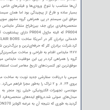
آن‌ها متناسب با تنوع ورودی‌ها و فیلترهای خاص 
کرد.شرکت برادران کلر که حرفه‌ای‌ترین و بزرگ‌ت
موفق‌ترین تور کنسرت‌های تاریخ معاصر است استفاد
مهندسی تجهیزات الکترونیکی خیلی زود منجر به سا
گردید.به طوری که نتیجه آن به عرضه اکولایز DN370 و البته محبوب‌ترین اکولایزر گرافیکی DN360 شد.