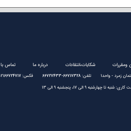
ن ومقررات
شکایات،انتقادات
درباره ما
تماس با 
66717328-66727433
فکس: 021
66724717