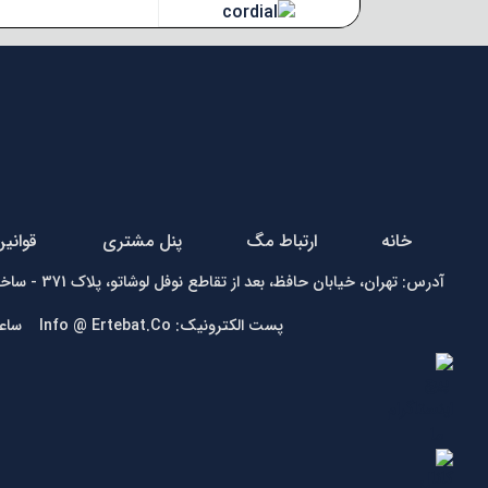
خانه
ارتباط مگ
پنل مشتری
قوانی
آدرس: تهران، خیابان حافظ، بعد از تقاطع نوفل لوشاتو، پلاک 371 - ساختمان زمرد - واحد1 تلفن:
پست الکترونیک: Info @ Ertebat.Co ساعت کاری: شنبه تا چهارشنبه 9 الی 17، پنجشنبه 9 الی 13