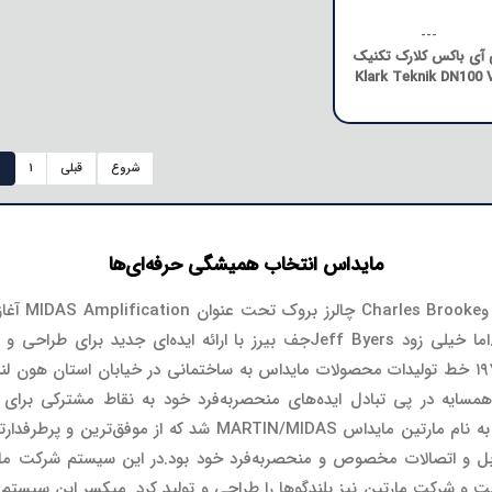
---
آی باکس کلارک تکنیک
Klark Teknik DN100 
شروع
قبلی
1
2
مایداس انتخاب همیشگی حرفه‌ای‌ها
در سال ۱۹۷۰
ساخت امپلی فایرهایی برای سازهای موسیقی بود.اما خیلی زود Jeff Byersجف بیرز 
حضوری پرافتخار در صنعت صدای حرفه‌ای گشود.۱۹۷۲ خط تولیدات محصولات مایداس به ساختمانی در
شت که این دو همسایه در پی تبادل ایده‌های منحصربه‌فرد خود به نقاط مشتر
 کابل و اتصالات مخصوص و منحصربه‌فرد خود بود.در این سیستم شرکت م
اشت و شرکت مارتین نیز بلندگوها را طراحی و تولید کرد .میکسر این سیستم