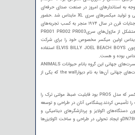
جه به استاندارهای امروز در صنعت صدای حرفه‌ای
بسیار ساده و فارغ از پیچیدگی بود اما همان سیستم ساده که بعدها به PRO4 شهرت یافت زمینه‌ساز و پشتوانه اصلی طراحی و تولید میکسرهای سری XL مایداس شد .حضور
موفق این سیستم در پی همراهی گروه مشهور سوپر ترامپ super tramp در تور کنسرت‌های آن‌ها که بر اساس آلبومی بنام جنایات قرن در سال ۱۹۷۴ منجر به کسب تجربه‌های
منحصربه‌فردی برای جف بیرزطراح متفکر مایداس شد.میکسر ترکیبی مدل PR که در این کنسرت‌ها مورداستفاده قرار گرفت متشکل از ماژول‌های سریPR001 PR002 PR003
البته ماژول PR004 دارای پیشتقویت کننده‌ای بی‌همتای میکروفون و اکولایزرهای باکیفیت مطلوب بود.۱۹۷۵ مایداس اولین میکسر مخصوص خود را برای شرکت
خدماتی برادران کلر در آمریکا ساخت CLAIR BORS که این شرکت از آن در کنسرت‌های بزرگ هنرمندان نامی ان زمان همچون ELVIS BILLY JOEL BEACH BOYS استفاده
ایداس بوده و هست.
۱۹۷۷ مایداس اقدام به طراحی و ساخت میکسربزرگی در سه بخش برای گروه افسانه‌ای PINKFLOYD کرد. این میکسر در تور کنسرت‌های جهانی این گروه بانام حیوانات ANIMALS
گروه را همراهی کرد.در پی این موفقیت مایداس میکسری مخصوص ۱۰۵ کانالی را طراحی و تولید کرد که از آن برای تور کنسرت‌های جهانی آن‌ها به نام دیوارthe wall که یکی از
سپس با دریافت سفارشی جدید نوبت به ساخت میکسری برای ضبط صدا در تور کنسرت‌های جهانی فرانک زاپا رسید.این میکسر که مدل PRO5 بود قابلیت ضبط مولتی ترک را
لرک مرکز تحقیقاتی کلارک تکنیک را تأسیس کردند.پیشگامی آنان در طراحی و توسعه
 دستگاه‌های اکولایز و پردازشگرهای دینامیکی و
مبدل‌های صوتی شد.درواقع ایده‌های منحصربه‌فرد آنان در طراحی و مهندسی منجر به ساخت اولین دستگاه افکت دیجیتال ِDN780و ایجاد تحولی در طراحی و ساخت اکولایزرها