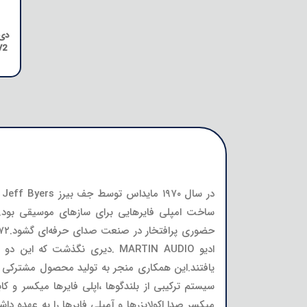
دی 
V2
ادیو MARTIN AUDIO .دیری نگذ
سیستم ترکیبی از بلندگوها ،اپلی فایرها میکسر و
میکسر صدا اکولایزرها و آمپلی فایرها را به عهده د