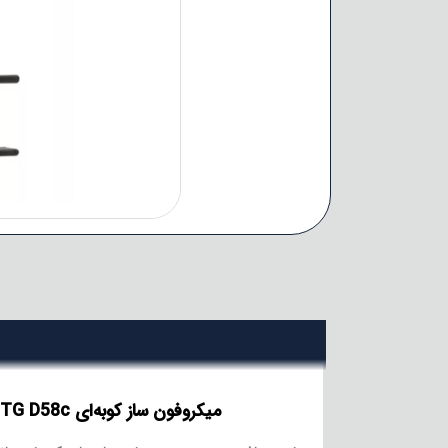
میکروفون ساز کوبه‌ای Beyerdynamic TG D58c