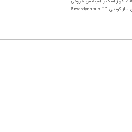
متصل شود. پاسخ فرکانسی این میکروفون 30-20000 هرتز است و امپدانس خروجی
آن 200 اهم است نسبت سیگنال به نویز میکروفون ساز کوبه‌ای Beyerdynamic TG