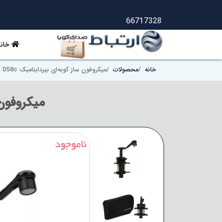
66717328
خانه
خانه
محصولات
میکروفون ساز کوبه‌ای بیرداینامیک Beyerdynamic TG D58c
میکروفون ساز ک