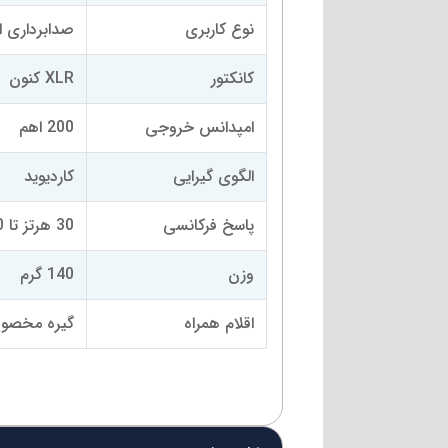
نوع کاربری
صدابرداری از
کانکتور
XLR کنون
امپدانس خروجی
200 اهم
الگوی گیرایی
کاردیوید
پاسخ فرکانسی
30 هرتز تا 20000هرتز
وزن
140 گرم
اقلام همراه
گیره مخصوص MKV 87 