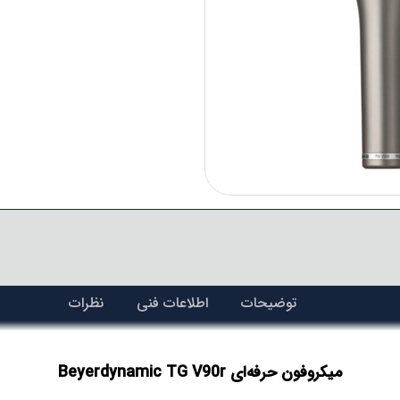
توضیحات
اطلاعات فنی
نظرات
میکروفون حرفه‌ای Beyerdynamic TG V90r