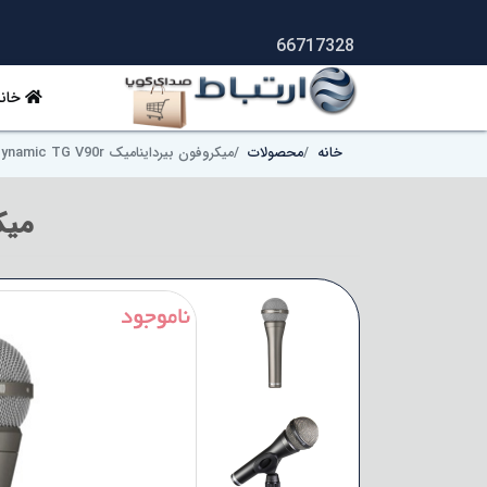
66717328
خانه
خانه
محصولات
میکروفون بیرداینامیک Beyerdynamic TG V90r
میکروف