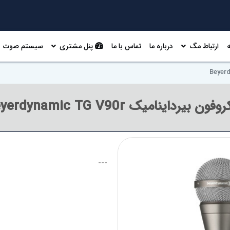
ارتباط مگ
درباره ما
تماس با ما
پنل مشتری
سیستم صوت
ون بیرداینامیک Beyerdynamic TG V90r
---