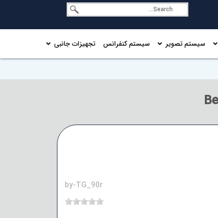
سیستم تصویر
سیستم کنفرانس
تجهیزات جانبی
by-TG_90r