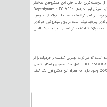
و آواز است. یکی از برجسته‌ترین نکات فنی این میکروفون ساختار
منحصربه‌فرد کپسول آن است . این کپسول اولین دیافراگم با طراحی ریبون برای استفاده‌های اجرای زنده در دنیا به‌حساب می‌آید. میکروفون حرفه‌ای Beyerdynamic TG V90r
دیوید در نظر گرفته‌شده است تا بتواند از به وجود
رفه‌ای بیرداینامیک است بر روی میکروفون حرفه‌ای
قدیمی آلمانی است. محصولات تولیدشده در کمپانی بیرداینامیک آلمان
Beyerdynamic TG V9 از آن یک میکروفون لوکس ساخته است که می‌تواند بهترین کیفیت و جزییات را از
صدای شما دریافت و با پردازش به‌وسیله دیافراگم منحصربه‌فرد خود به میکسر صوتی نظیر DYNACORD CMS1000-3 یا BEHRINGER X32 منتقل کند. همچنین امکان اتصال
این میکروفون به انواع کارت صداها مانند behringer UM2 یا رکوردر های حرفه‌ای صدا مانند ZOOM H5 و ZOOM H6 BLACK وجود دارد. به همراه این میکروفون یک کیف