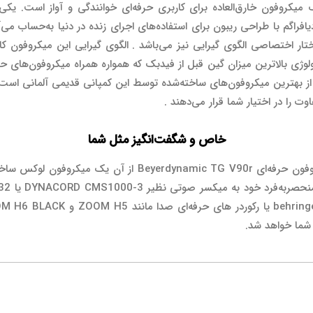
فون حرفه‌ای Beyerdynamic TG V90r یک میکروفون خارق‌العاده برای کاربری حرفه‌ای خوانندگی 
تار اختصاصی الگوی گیرایی نیز می‌باشد . الگوی گیرایی این میکروفون کار
لوژی بالاترین میزان گین قبل از فیدبک که همواره همراه میکروفون‌های ح
Beyerdynamic TG V90 نیز قرار دارد. سری TG از بهترین میکروفون‌های ساخته‌شده توسط این کمپانی 
ت را در اختیار شما قرار می‌دهند .
خاص و شگفت‌انگیز مثل شما
طراحی اختصاصی و فوق‌العاده جذاب و زیبای میکروفون حرفه‌ای 0r
شما خواهد شد.