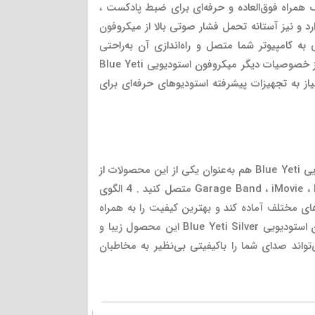
صوصیات فنی بی‌نظیر و خارق‌العاده خانواده Yeti میکروفون‌های خوش‌نام Blue از آن‌ها یک همراه فوق‌العاده و حرفه‌ای برای ضبط پادکست ،
 و نیز آستانه تحمل فشار صوتی بالا از میکروفون
ه کامپیوتر شما متصل و راه‌اندازی آن به‌راحتی
راه‌اندازی یک موس یا کیبورد کامپیوتر است. خروجی هدفون و نیز ناب تنظیم خروجی اختصاصی جهت مانیتورینگ صدا نیز از خصوصیات دیگر میکروفون استودیویی Blue Yeti
یاز به تجهیزات پیشرفته استودیوهای حرفه‌ای برای
مهم‌ترین ویژگی یک میکروفون USB اتصال راحت و راه‌اندازی بدون دردسر آن به نرم‌افزارهای صوتی است میکروفون استودیویی Blue Yeti هم به‌عنوان یکی از این محصولات از
این ویژگی برخوردار است. شما می‌توانید به‌راحتی میکروفون استودیویی Blue Yeti Silver را به نرم‌افزارهای صوتی Garage Band ، iMovie ، Protools متصل کنید . 4 الگوی
‌های مختلف آماده کند و بهترین کیفیت را به همراه
داشته باشد . ضبط تخصصی صدای ساز های مختلف در حالت‌های مختلف میکروفون گذاری نیز از دیگر خصوصیات میکروفون استودیویی Blue Yeti Silver این محصول زیبا و
 اتصال این میکروفون به نرم‌افزارهایی مکالمه و جلسات آنلاین مانند Skype، ZOOM و ... می‌تواند صدای شما را باکیفیتی بی‌نظیر به مخاطبان