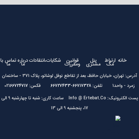
خانه
ارتباط
پنل
قوانین
شکایات،انتقادات
درباره
تماس با
مگ
مشتری
ومقررات
ما
ما
آدرس: تهران، خیابان حافظ، بعد از تقاطع نوفل لوشاتو، پلاک 371 - ساختمان
زمرد - واحد1 تلفن:
66717328-66727433
فکس: 021
66724717
پست الکترونیک: Info @ Ertebat.Co ساعت کاری: شنبه تا چهارشنبه 9 الی
17، پنجشنبه 9 الی 13