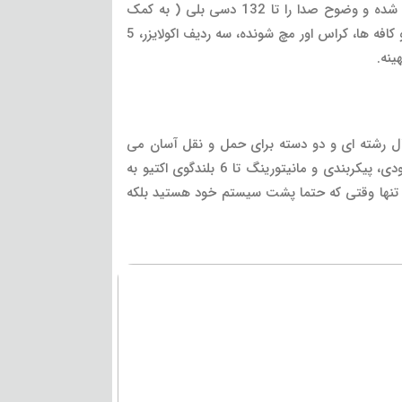
در بلندگوی ELX200-18SP آمپلی فایر عملکرد بالای کلاس D (تا 1200 وات توان ) با فناوری Quick Smart DSP یکپارچه شده و وضوح صدا را تا 132 دسی بلی ( به کمک
ووفر18 اینچی EVS-18L) افزایش می دهد. مدل اکتیو فول رنج دارای سه دسته تنظیمات صوت از جمله موزیک، پخش زنده و کافه ها، کراس اور مچ شونده، سه ردیف اکولایزر، 5
ینه.
 ایده آل برای برنامه های پرتابل و ثابت با بدنه ای 15 میلیمتری چوبی و پیچ M20 برای اتصال رشته ای و دو دسته برای حمل و نقل آسان می
باشد. برنامه Quick Smart موبایل با کنترل بی سیم و مانیتورینگ از تکنولوژی بلوتوث با استفاده کم انرژی، اجازه کنترل شهودی، پیکربندی و مانیتورینگ تا 6 بلندگوی اکتیو به
نه تنها وقتی که حتما پشت سیستم خود هستید بلکه