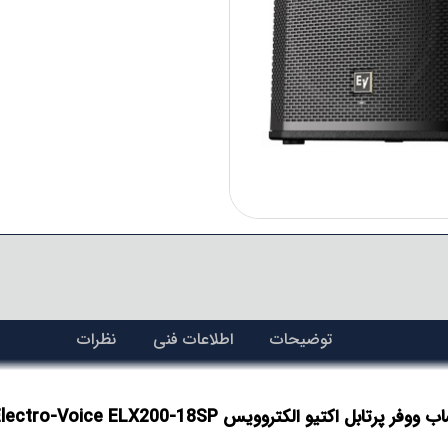
توضیحات
اطلاعات فنی
نظرات
 ووفر پرتابل اکتیو الکتروویس Electro-Voice ELX200-18SP