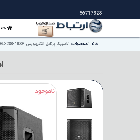
66717328
خانه
خانه
محصولات
اسپیکر پرتابل الکتروویس EV ELX200-18SP
اس