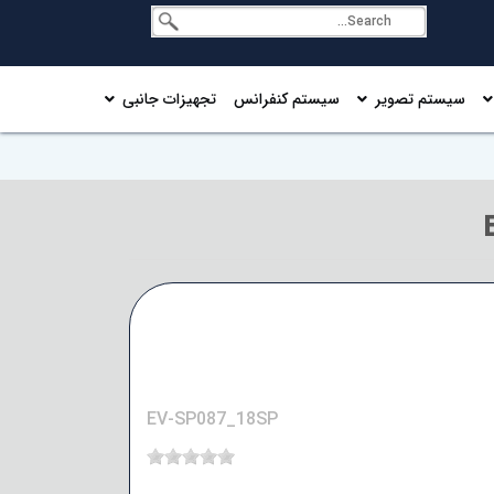
سیستم تصویر
سیستم کنفرانس
تجهیزات جانبی
EV-SP087_18SP