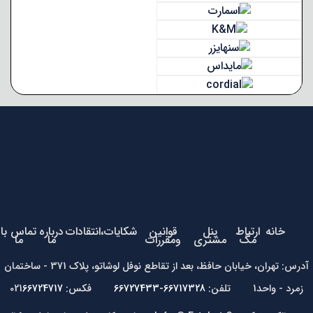
خانه
ارتباط
پنل
قوانین
شکایات،انتقادات
درباره
تماس با
مگ
مشتری
ومقررات
ما
ما
آدرس: تهران، خیابان حافظ، بعد از تقاطع نوفل لوشاتو، پلاک 371 - ساختمان
زمرد - واحد1 تلفن:
66717328-66727433
فکس: 021
66724717