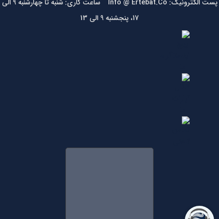
پست الکترونیک: Info @ Ertebat.Co ساعت کاری: شنبه تا چهارشنبه 9 الی
17، پنجشنبه 9 الی 13