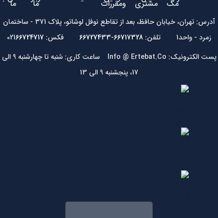
مگ
مشتری
ومقررات
ما
ما
آدرس: تهران، خیابان حافظ، بعد از تقاطع نوفل لوشاتو، پلاک 371 - ساختمان
زمرد - واحد1 تلفن:
66717328-66727433
فکس: 021
66724717
پست الکترونیک: Info @ Ertebat.Co ساعت کاری: شنبه تا چهارشنبه 9 الی
17، پنجشنبه 9 الی 13