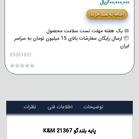
200,000,000﷼
اضافه به سبد خرید
📅 یک هفته مهلت تست سلامت محصول
📦 ارسال رایگان سفارشات بالای 15 میلیون تومان به سراسر
ایران
05501051
توضیحات
اطلاعات فنی
نظرات
پایه بلندگو K&M 21367