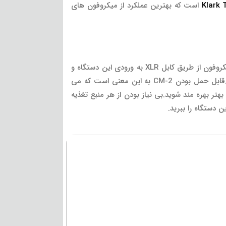
Klark
است که بهترین عملکرد از میکروفون های
استفاده از MIC BOOSETR CM-2 دو کاناله فوق العاده آسان است چرا که شما به راحتی می توانید با وصل کردن خروجی میکروفون از طریق کابل XLR به ورودی این دستگاه و
متصل کردن خروجی این دستگاه به کنسول میکس و یا هر رابط صوتی دیگری،صدایی متفاوت و تقویت شده را تجربه کنید.قابل حمل بودن CM-2 به این معنی است که می
هتر بهره مند شوید.بی نیاز بودن از هر منبع تغذیه
 دستگاه را ببرید.