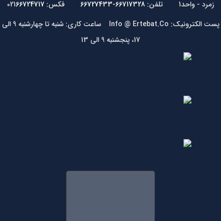
زمرد - واحد1 تلفن:
66717328-66727433
فکس: 021
66724717
پست الکترونیک: Info @ Ertebat.Co ساعت کاری: شنبه تا چهارشنبه 9 الی
17، پنجشنبه 9 الی 13