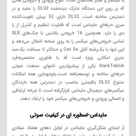
با میکسر و سایر مخاطبان است. تنوع ورودی و خروجی هائی
که بر روی این دستگاه تدارک دیده‌شده DL32 را مفید و در
دسترس ساخته است. DL32 دارای 32 پیش تقویت‌کننده
سری حرفه‌ای مایداس است که قابلیت تنظیم و کنترل از را
دور را دارد. همچنین 16 خروجی بالانس با جک‌های XLR
تمامی خروجی‌های میکسر را به روی صحنه انتقال می‌دهد و
این تنها با یک‌رشته کابل Cat 5e و حداکثر تا مسافت یک‌صد
متری امکانی ویژه است که با فناوری منحصربه‌فرد
klarkTeknik یکی از پیشروترین نامهای صنعت صوتی
حرفه‌ای ساخته و توسعه‌یافته است.باوجوداین همه امکانات
متنوع DL32 باقیمتی مناسب در دسترس همه دارندگان
میکسرهای دیجیتال مایداس قرارگرفته است تا چرخه ارتباطی
و اتصالی ورودی و خروجی‌های میکسر خود را ارتقاء دهند.
مایداس-اسطوره ای در کیفیت صوتی
از ابتدای شکل‌گیری مایداس در اوایل دهه‌ی هفتاد میلادی
،این شرکت تاریخ پر باری از خلاقیت‌های فراوان در طراحی و