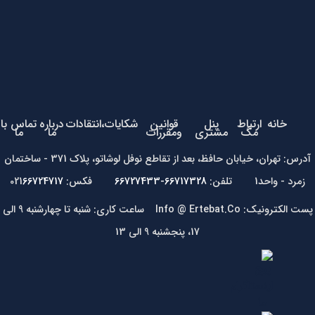
خانه
ارتباط
پنل
قوانین
شکایات،انتقادات
درباره
تماس با
مگ
مشتری
ومقررات
ما
ما
آدرس: تهران، خیابان حافظ، بعد از تقاطع نوفل لوشاتو، پلاک 371 - ساختمان
زمرد - واحد1 تلفن:
66717328-66727433
فکس: 021
66724717
پست الکترونیک: Info @ Ertebat.Co ساعت کاری: شنبه تا چهارشنبه 9 الی
17، پنجشنبه 9 الی 13