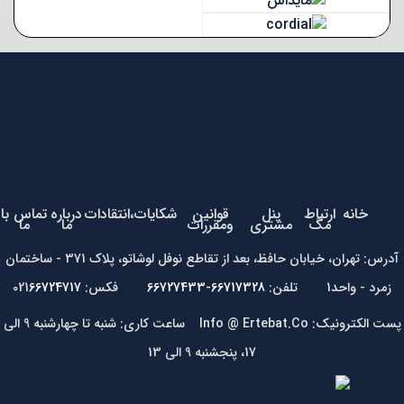
خانه
ارتباط
پنل
قوانین
شکایات،انتقادات
درباره
تماس با
مگ
مشتری
ومقررات
ما
ما
آدرس: تهران، خیابان حافظ، بعد از تقاطع نوفل لوشاتو، پلاک 371 - ساختمان
زمرد - واحد1 تلفن:
66717328-66727433
فکس: 021
66724717
پست الکترونیک: Info @ Ertebat.Co ساعت کاری: شنبه تا چهارشنبه 9 الی
17، پنجشنبه 9 الی 13