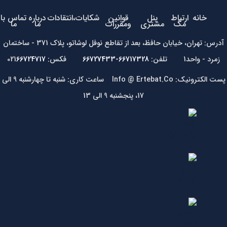
خانه
ارتباط
پنل
قوانین
شکایات،انتقادات
درباره
تماس با
مگ
مشتری
ومقررات
ما
ما
آدرس: تهران، خیابان حافظ، بعد از تقاطع نوفل لوشاتو، پلاک 371 - ساختمان
زمرد - واحد1 تلفن:
66717328-66727433
فکس: 021
66724717
پست الکترونیک: Info @ Ertebat.Co ساعت کاری: شنبه تا چهارشنبه 9 الی
17، پنجشنبه 9 الی 13