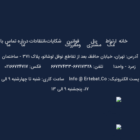
خانه
ارتباط
پنل
قوانین
شکایات،انتقادات
درباره
تماس با
مگ
مشتری
ومقررات
ما
ما
آدرس: تهران، خیابان حافظ، بعد از تقاطع نوفل لوشاتو، پلاک 371 - ساختمان
زمرد - واحد1 تلفن:
66717328-66727433
فکس: 021
66724717
پست الکترونیک: Info @ Ertebat.Co ساعت کاری: شنبه تا چهارشنبه 9 الی
17، پنجشنبه 9 الی 13