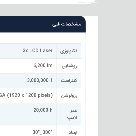
{title}
{title}
مشخصات فنی
تکنولوژی
3x LCD Laser
روشنایی
6,200 lm
کنتراست
3,000,000:1
رزولوشن
A (1920 x 1200 pixels)
عمر
20,000 h
لامپ
ابعاد
"300_"30