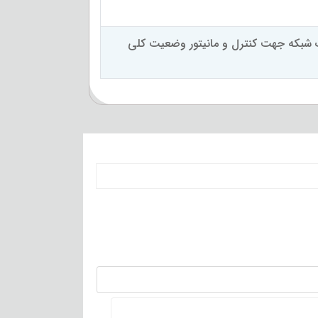
Wireless Madule) HDMI/VGA/Digital Link/U - دارای پورت Serial و پورت شبکه جهت کنترل و مانیتور وضعیت کلی