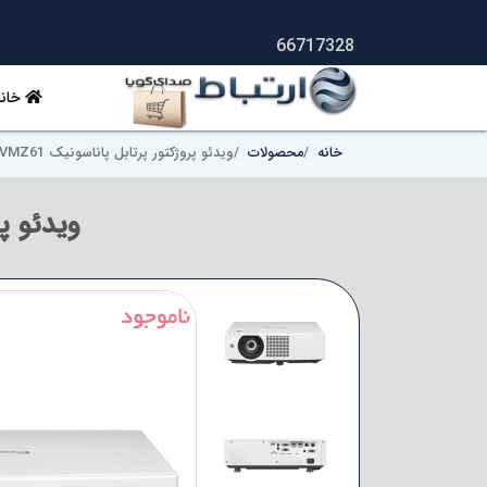
66717328
خانه
خانه
محصولات
ویدئو پروژکتور پرتابل پاناسونیک Panasonic PT-VMZ61
ویدئو پروژک