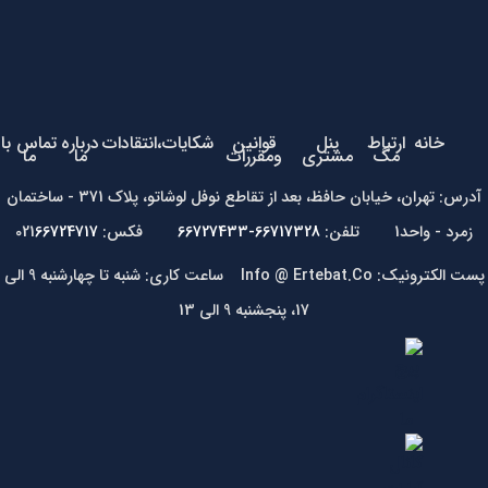
خانه
ارتباط
پنل
قوانین
شکایات،انتقادات
درباره
تماس با
مگ
مشتری
ومقررات
ما
ما
آدرس: تهران، خیابان حافظ، بعد از تقاطع نوفل لوشاتو، پلاک 371 - ساختمان
زمرد - واحد1 تلفن:
66717328-66727433
فکس: 021
66724717
پست الکترونیک: Info @ Ertebat.Co ساعت کاری: شنبه تا چهارشنبه 9 الی
17، پنجشنبه 9 الی 13