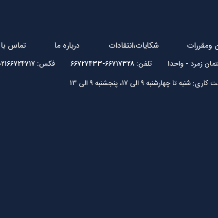
ن ومقررات
شکایات،انتقادات
درباره ما
تماس با 
66717328-66727433
فکس: 021
66724717