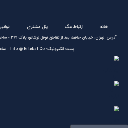
خانه
ارتباط مگ
پنل مشتری
قوانی
آدرس: تهران، خیابان حافظ، بعد از تقاطع نوفل لوشاتو، پلاک 371 - ساختمان زمرد - واحد1 تلفن:
پست الکترونیک: Info @ Ertebat.Co ساعت کاری: شنبه تا چهارشنبه 9 الی 17، پنجشنبه 9 الی 13