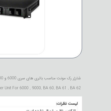
شارژر رک مونت مناسب باتری های سری 6000 و 9000 شامل BA 60, BA 61 or BA 62
er Unit For 6000 . 9000. BA 60. BA 61 . BA 62
لیست نظرات: