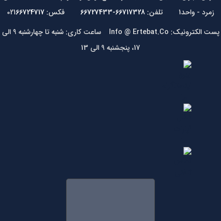
زمرد - واحد1 تلفن:
66717328-66727433
فکس: 021
66724717
پست الکترونیک: Info @ Ertebat.Co ساعت کاری: شنبه تا چهارشنبه 9 الی
17، پنجشنبه 9 الی 13