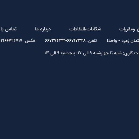
ن ومقررات
شکایات،انتقادات
درباره ما
تماس با 
66717328-66727433
فکس: 021
66724717