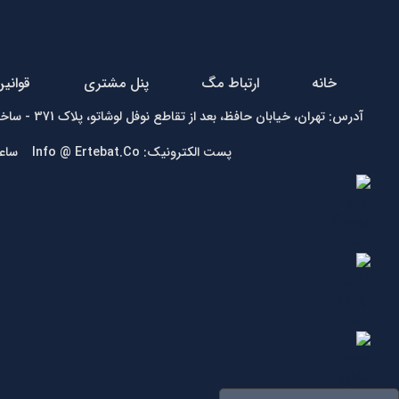
خانه
ارتباط مگ
پنل مشتری
قوانی
آدرس: تهران، خیابان حافظ، بعد از تقاطع نوفل لوشاتو، پلاک 371 - ساختمان زمرد - واحد1 تلفن:
پست الکترونیک: Info @ Ertebat.Co ساعت کاری: شنبه تا چهارشنبه 9 الی 17، پنجشنبه 9 الی 13