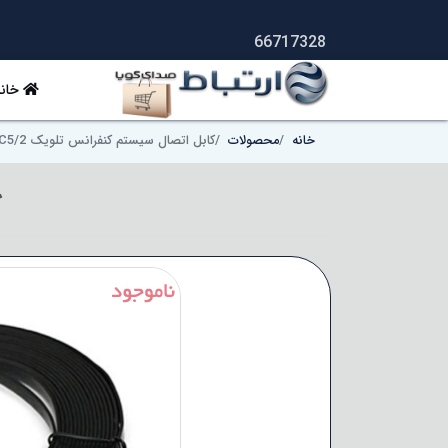
66717328
خانه
خانه
محصولات
کابل اتصال سیستم کنفرانس تلویک ICC5/2
ک